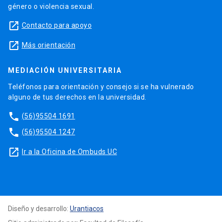
género o violencia sexual.
launch
Contacto para apoyo
launch
Más orientación
MEDIACIÓN UNIVERSITARIA
Teléfonos para orientación y consejo si se ha vulnerado
alguno de tus derechos en la universidad.
phone
(56)95504 1691
phone
(56)95504 1247
launch
Ir a la Oficina de Ombuds UC
Diseño y desarrollo:
Urantiacos