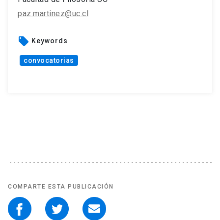
paz.martinez@uc.cl
local_offer
Keywords
convocatorias
COMPARTE ESTA PUBLICACIÓN