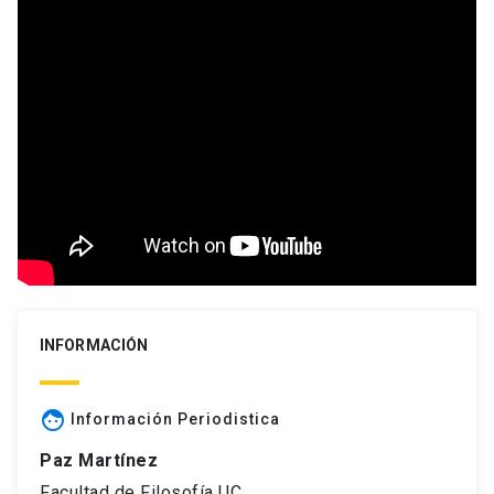
INFORMACIÓN
face
Información Periodistica
Paz Martínez
Facultad de Filosofía UC