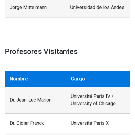
Jorge Mittelmann
Universidad de los Andes
La Dialéctica
Mariano De
Trascendental
La Maza
de Kant
Del ser humano
Enrique
a los mortales:
Profesores Visitantes
Muñoz
la descentración
del Dasein
Nombre
Cargo
2-2023
Sasha
Kant and the
Mudd
Moral Emotions
Université Paris IV /
Dr. Jean-Luc Marion
University of Chicago
Emilio
Intersubjetividad
Vicuña
y constitución
Dr. Didier Franck
Université Paris X