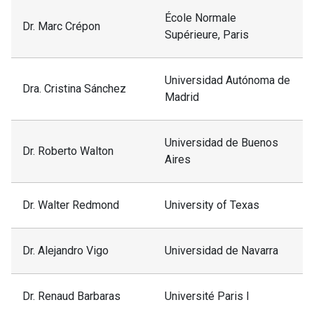
José
Infinitismo
École Normale
1-2024
Tomás
Dr. Marc Crépon
metafísico
Supérieure, Paris
Alvarado
Universidad Autónoma de
Andrea
Teatro y
Dra. Cristina Sánchez
Madrid
Potestà
filosofía
Universidad de Buenos
Hegel:
La
Dr. Roberto Walton
Aires
diferencia entre
Mariano de
los sistemas de
la Maza
filosofía de
Dr. Walter Redmond
University of Texas
Fichte y
Schelling
Dr. Alejandro Vigo
Universidad de Navarra
Jorge
Seminario de
2-2024
Mittelman
Doctorado
Dr. Renaud Barbaras
Université Paris I