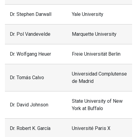
Dr. Stephen Darwall
Yale University
“Cuando somos
niños este
receptáculo
Dr. Pol Vandevelde
Marquette University
(nuestra
Marcelo
1-2025
alma)está
Boeri
vacío». La
Dr. Wolfgang Heuer
Freie Universität Berlin
epistemología
empirista de
Universidad Complutense
platón.
Dr. Tomás Calvo
de Madrid
José
El principio de
State University of New
Tomás
Dr. David Johnson
razón suficiente
York at Buffalo
Alvarado
Dr. Robert K. García
Université Paris X
Análisis
Fernando
2-2025
Económico y