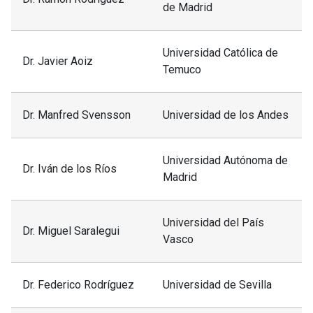
de Madrid
2-2022
Ética y Política
del Epicureísmo:
Universidad Católica de
Francisco
Dr. Javier Aoiz
Seguridad,
Temuco
Javier Aoiz
justicia y
Ataraxia
Dr. Manfred Svensson
Universidad de los Andes
Pablo
Modelos en
Universidad Autónoma de
Acuña
Ciencia
Dr. Iván de los Ríos
Madrid
Miguel
Nietzsche y el
Universidad del País
Gonzalez
Perspectivismo
Dr. Miguel Saralegui
Vasco
Pablo
Descarte, Locke,
Dr. Federico Rodríguez
Universidad de Sevilla
1-2023
Acuña
Hume