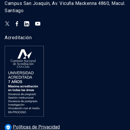
problema del
Campus San Joaquín, Av. Vicuña Mackenna 4860, Macul.
tiempo y su
Santiago
Marcelo
1-2026
papel en
Boeri
contextos
físicos y
Acreditación
prácticos
Emilio
Investigaciones
Vicuña
lógicas
Políticas de Privacidad
verified_user