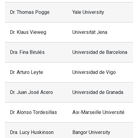
Problemas de
Dr. Thomas Pogge
Yale University
Psicología
Platónica y
Dr. Klaus Vieweg
Universität Jena
Marcelo
Aristotélica: El
Boeri
problema alma-
cuerpo y «lo que
Dra. Fina Birulés
Universidad de Barcelona
es común a alma
y cuerpo»
Dr. Arturo Leyte
Universidad de Vigo
¿Qué es
exactamente la
Dr. Juan José Acero
Universidad de Granada
Igualdad?
Claudio
Teorías
Dr. Alonso Tordesillas
Santander
Aix-Marseille Université
contemporáneas
de la Igualdad y
Justicia
Dra. Lucy Huskinson
Bangor University
Distributiva