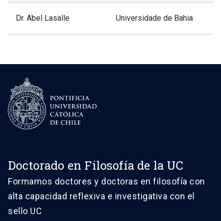
Arancibia
Filosofía Moral
Dr. Abel Lasalle
Universidade de Bahia
El sentido de la
Mariano de
justicia según
la Maza
Paul Ricoeur
“¿Qué es
exactamente la
Igualdad?
Claudio
Teorías
Santander
contemporáneas
de la Igualdad y
Doctorado en Filosofía de la UC
Justicia
Formamos doctores y doctoras en filosofía con
Distributiva”
alta capacidad reflexiva e investigativa con el
sello UC
Aristóteles, el