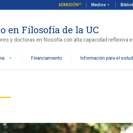
ADMISIÓN
Medios
arrow_drop_down
Biblio
o en Filosofía de la UC
s y doctoras en filosofía con alta capacidad reflexiva e 
ma
Financiamiento
Información para el estud
arrow_drop_down