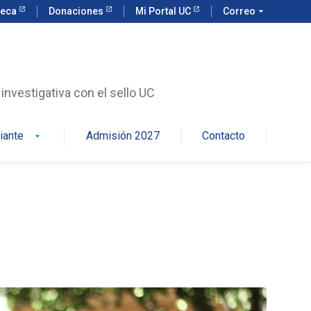
teca
Donaciones
Mi Portal UC
Correo
arrow_drop_down
investigativa con el sello UC
iante
Admisión 2027
Contacto
arrow_drop_down