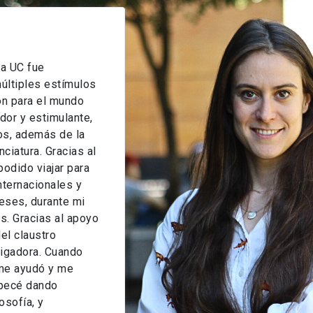
la UC fue
últiples estímulos
ón para el mundo
dor y estimulante,
os, además de la
ciatura. Gracias al
podido viajar para
nternacionales y
eses, durante mi
is. Gracias al apoyo
el claustro
tigadora. Cuando
 me ayudó y me
mpecé dando
osofía, y