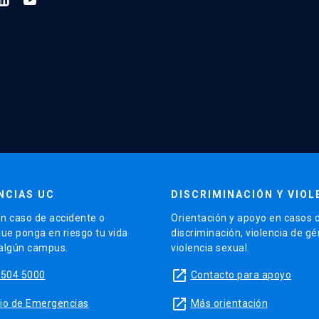
NCIAS UC
DISCRIMINACIÓN Y VIOL
n caso de accidente o
Orientación y apoyo en casos 
que ponga en riesgo tu vida
discriminación, violencia de g
 algún campus.
violencia sexual.
launch
5504 5000
Contacto para apoyo
launch
sitio de Emergencias
Más orientación