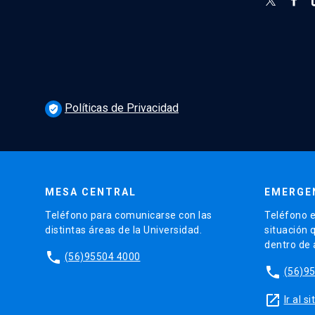
Políticas de Privacidad
verified_user
MESA CENTRAL
EMERGE
Teléfono para comunicarse con las
Teléfono e
distintas áreas de la Universidad.
situación 
dentro de
phone
(56)95504 4000
phone
(56)9
launch
Ir al 