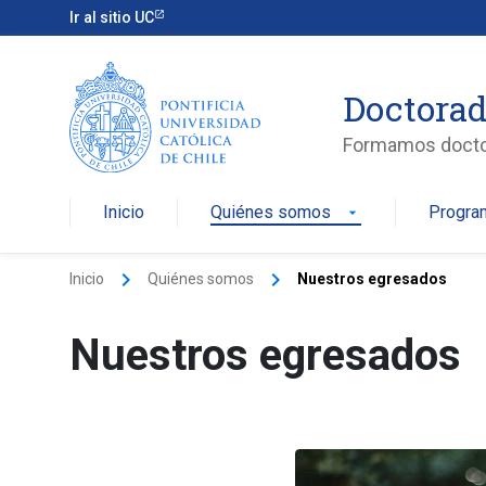
Ir al sitio UC
Doctorad
Formamos doctore
Inicio
Quiénes somos
Progra
arrow_drop_down
keyboard_arrow_right
keyboard_arrow_right
Inicio
Quiénes somos
Nuestros egresados
Nuestros egresados