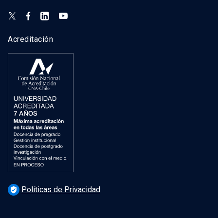
Acreditación
Políticas de Privacidad
verified_user