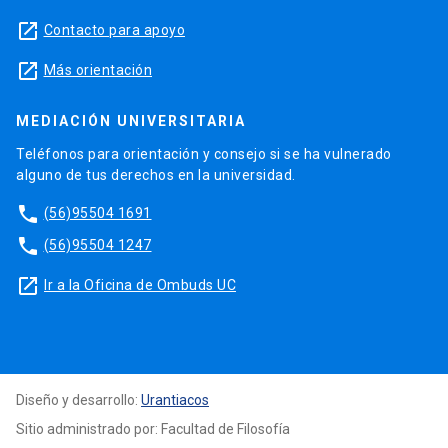
launch
Contacto para apoyo
launch
Más orientación
MEDIACIÓN UNIVERSITARIA
Teléfonos para orientación y consejo si se ha vulnerado
alguno de tus derechos en la universidad.
phone
(56)95504 1691
phone
(56)95504 1247
launch
Ir a la Oficina de Ombuds UC
Diseño y desarrollo:
Urantiacos
Sitio administrado por: Facultad de Filosofía