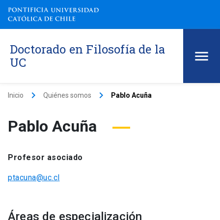
Doctorado en Filosofía de la
UC
keyboard_arrow_right
keyboard_arrow_right
Inicio
Quiénes somos
Pablo Acuña
Pablo Acuña
Profesor asociado
ptacuna@uc.cl
Áreas de especialización