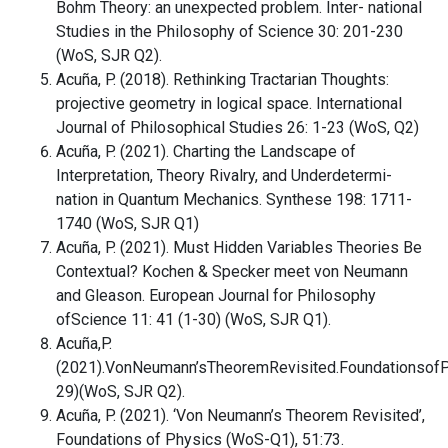
Bohm Theory: an unexpected problem. Inter- national
Studies in the Philosophy of Science 30: 201-230
(WoS, SJR Q2).
Acuña, P. (2018). Rethinking Tractarian Thoughts:
projective geometry in logical space. International
Journal of Philosophical Studies 26: 1-23 (WoS, Q2)
Acuña, P. (2021). Charting the Landscape of
Interpretation, Theory Rivalry, and Underdetermi-
nation in Quantum Mechanics. Synthese 198: 1711-
1740 (WoS, SJR Q1)
Acuña, P. (2021). Must Hidden Variables Theories Be
Contextual? Kochen & Specker meet von Neumann
and Gleason. European Journal for Philosophy
ofScience 11: 41 (1-30) (WoS, SJR Q1).
Acuña,P.
(2021).VonNeumann’sTheoremRevisited.FoundationsofP
29)(WoS, SJR Q2).
Acuña, P. (2021). ‘Von Neumann’s Theorem Revisited’,
Foundations of Physics (WoS-Q1), 51:73.