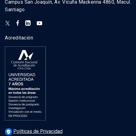
Campus San Joaquín, Av. Vicuña Mackenna 4860, Macul.
Santiago
Acreditación
Políticas de Privacidad
verified_user